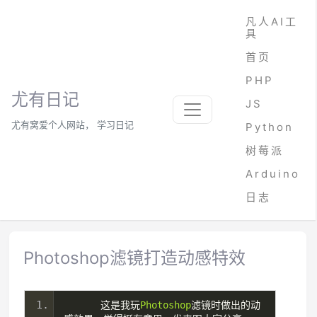
凡人AI工
具
首页
PHP
尤有日记
JS
尤有窝爱个人网站， 学习日记
Python
树莓派
Arduino
日志
Photoshop滤镜打造动感特效
这是我玩
Photoshop
滤镜时做出的动