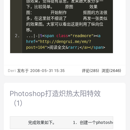
感效果，觉得挺有意思，发来跟大家分享一
下，比较简单。
原图　　　　效果
图：　　　　开始制作　　　　抠图的方法很
多，在这里就不细说了　　　　再发一张类似
的效果图。大家可以看出这是利用了纵向位
移。　　
...|-|
5
<
span 
class
=
"readmore"
><
a 
href
=
"http://dengrui.me/em/?
post=104"
>阅读全文&
rarr
;<
/a></
span
>
Deri
发布于 2008-05-31 15:35
评论(285)
浏览(2646)
Photoshop打造炽热太阳特效
（1）
   　　完成效果如下。　　　　1. 创建一个photoshop新文件