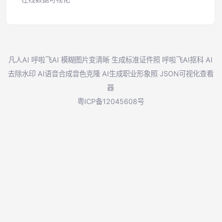
凡人AI
呼啦飞AI
模糊图片变清晰
生成标准证件照
呼啦飞AI抠科
AI
去除水印
AI语音合成音色克隆
AI生成职业形象照
JSON可视化查看
器
粤ICP备12045608号