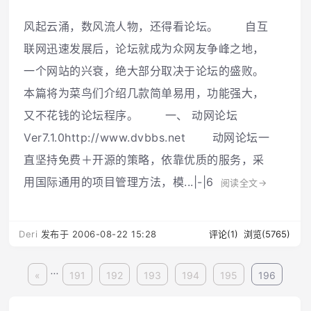
风起云涌，数风流人物，还得看论坛。 自互
联网迅速发展后，论坛就成为众网友争峰之地，
一个网站的兴衰，绝大部分取决于论坛的盛败。
本篇将为菜鸟们介绍几款简单易用，功能强大，
又不花钱的论坛程序。 一、 动网论坛
Ver7.1.0http://www.dvbbs.net 动网论坛一
直坚持免费＋开源的策略，依靠优质的服务，采
用国际通用的项目管理方法，模...|-|6
阅读全文→
Deri
发布于 2006-08-22 15:28
评论(1)
浏览(5765)
...
«
191
192
193
194
195
196